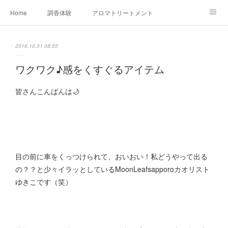
Home
調香体験
アロマトリートメントMenu
アロマテラピー講座（AEAJ)
オリジナルアロマ講座
店舗情報
2016.10.31 08:55
MoonLeaf・NIKKA
Profile
FOR COMPANY
ワクワク♪感をくすぐるアイテム
Ameblo
皆さんこんばんは🌙
目の前に車をくっつけられて、おいおい！私どうやって出る
の？？と少々イラッとしているMoonLeafsapporoカオリスト
ゆきこです（笑）