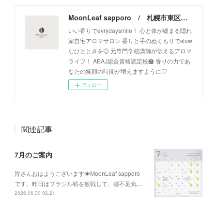
MoonLeaf sapporo / 札幌市東区の100種類以上の香りが楽しめるアロマスクール＆トリートメントサロン
いい香りでevrydaysmile！ 心と体が緩まる隠れ
家自宅アロマサロン 香りと手のぬくもりでslow
なひとときを◎ 元専門学校講師が伝えるアロマ
ライフ！ AEAJ総合資格認定校🏫 香りの力であ
なたの笑顔の時間が増えますように♡
フォロー
関連記事
7月のご案内
皆さんおはようございます☀MoonLeaf sapporo
です。昨日はブラジル戦を観戦して、寝不足気…
2026.06.30 02:21