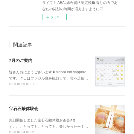
ライフ！ AEAJ総合資格認定校🏫 香りの力であ
なたの笑顔の時間が増えますように♡
フォロー
関連記事
7月のご案内
皆さんおはようございます☀MoonLeaf sapporo
です。昨日はブラジル戦を観戦して、寝不足気…
2026.06.30 02:21
宝石石鹸体験会
先日開催しました宝石石鹸体験お茶会♪ま
ず。。。とっても、とっても、楽しかったー！…
2020.02.24 06:52