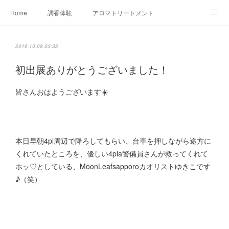
Home
調香体験
アロマトリートメントMenu
アロマテラピー講座（AEAJ)
オリジナルアロマ講座
店舗情報
2016.10.08 23:32
MoonLeaf・NIKKA
Profile
FOR COMPANY
初出展ありがとうございました！
Ameblo
皆さんおはようございます☀️
本日早朝4pl周辺で降ろしてもらい、台車を押しながら途方に
くれていたところを、優しい4pla警備員さんが救ってくれて
ホッ♡としている、MoonLeafsapporoカオリストゆきこです
♪（笑）