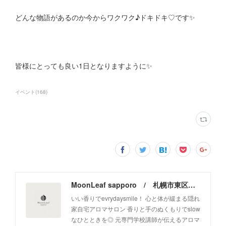
どんな物語があるのか今からワクワク♪ドキドキ♡です✨
皆様にとっても良い1日となりますように✨
イベント
(
168
)
MoonLeaf sapporo / 札幌市東区の100種類以上の香りが楽しめるアロマスクール＆トリートメントサロン
いい香りでevrydaysmile！ 心と体が緩まる隠れ
家自宅アロマサロン 香りと手のぬくもりでslow
なひとときを◎ 元専門学校講師が伝えるアロマ