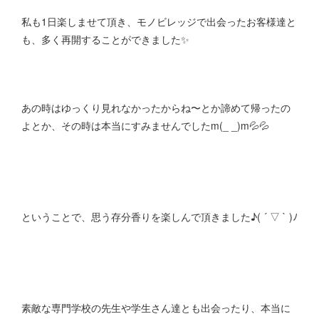
私も1日楽しませて頂き、モノビレッジで出会ったお客様達と
も、多く再開することができました✨
あの時はゆっくり見れなかったからね〜とか諦めて帰ったの
よとか、その時は本当にすみませんでしたm(_ _)m💦💦
ということで、思う存分香りを楽しんで頂きました♪( ´ ▽ ` )ﾉ
素敵な専門学校の先生や学生さん達とも出会ったり、本当に