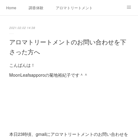
Home
調香体験
アロマトリートメントMenu
アロマテラピー講座（AEAJ)
オリジナルアロマ講座
店舗情報
2021.02.02 14:38
MoonLeaf・NIKKA
Profile
FOR COMPANY
アロマトリートメントのお問い合わせを下
さった方へ
Ameblo
こんばんは！
MoonLeafsapporoの菊地裕紀子です＾＾
本日23時頃、gmailにアロマトリートメントのお問い合わせを