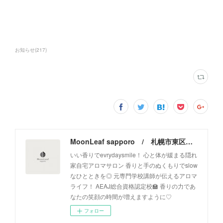
お知らせ
(
217
)
MoonLeaf sapporo / 札幌市東区の100種類以上の香りが楽しめるアロマスクール＆トリートメントサロン
いい香りでevrydaysmile！ 心と体が緩まる隠れ
家自宅アロマサロン 香りと手のぬくもりでslow
なひとときを◎ 元専門学校講師が伝えるアロマ
ライフ！ AEAJ総合資格認定校🏫 香りの力であ
なたの笑顔の時間が増えますように♡
フォロー