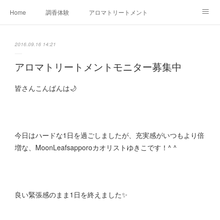
Home
調香体験
アロマトリートメントMenu
アロマテラピー講座（AEAJ)
オリジナルアロマ講座
店舗情報
2016.09.16 14:21
MoonLeaf・NIKKA
Profile
FOR COMPANY
アロマトリートメントモニター募集中
Ameblo
皆さんこんばんは🌙
今日はハードな1日を過ごしましたが、充実感がいつもより倍
増な、MoonLeafsapporoカオリストゆきこです！^ ^
良い緊張感のまま1日を終えました✨