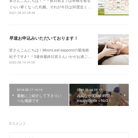
皆さんこんにちは！＾＾数日前までは長袖を着る
ぐらい寒くなった札幌。それが今日は30度近く…
2021.08.20 08:48
早速お申込みいただいております！
皆さんこんにちは！MoonLeaf sapporoの菊地裕
紀子です♪＾＾3連休最終日皆さんいかがお過ご…
2020.08.10 04:05
2016.09.17 14:14
2016.09.16 09:17
素敵にご紹介して下さりい
みんなが笑顔の時間～
つも感謝です
HappySmile～No3！
0
コメント