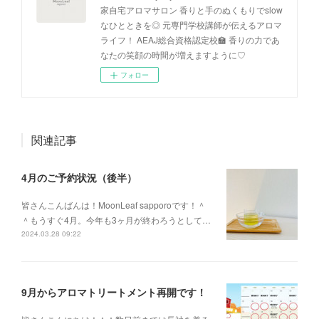
家自宅アロマサロン 香りと手のぬくもりでslow
なひとときを◎ 元専門学校講師が伝えるアロマ
ライフ！ AEAJ総合資格認定校🏫 香りの力であ
なたの笑顔の時間が増えますように♡
フォロー
関連記事
4月のご予約状況（後半）
皆さんこんばんは！MoonLeaf sapporoです！＾
＾もうすぐ4月。今年も3ヶ月が終わろうとして…
2024.03.28 09:22
9月からアロマトリートメント再開です！