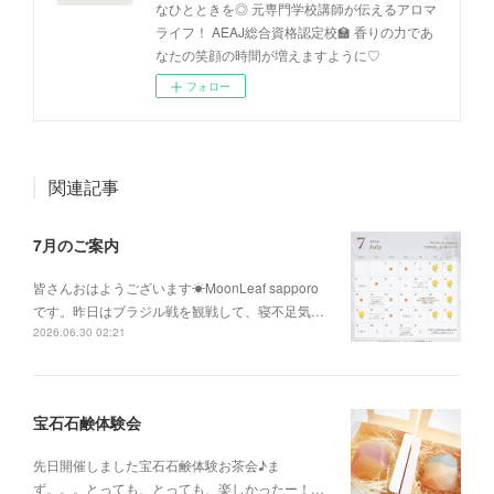
なひとときを◎ 元専門学校講師が伝えるアロマ
ライフ！ AEAJ総合資格認定校🏫 香りの力であ
なたの笑顔の時間が増えますように♡
フォロー
関連記事
7月のご案内
皆さんおはようございます☀MoonLeaf sapporo
です。昨日はブラジル戦を観戦して、寝不足気…
2026.06.30 02:21
宝石石鹸体験会
先日開催しました宝石石鹸体験お茶会♪ま
ず。。。とっても、とっても、楽しかったー！…