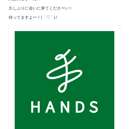
久しぶりに会いに来てくださーい✨
待ってますよー！( ´ ▽ ` )ﾉ