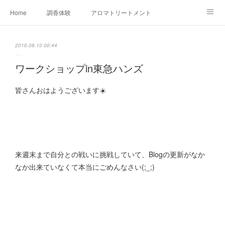
Home
調香体験
アロマトリートメントMenu
アロマテラピー講座（AEAJ)
オリジナルアロマ講座
店舗情報
2016.08.10 00:44
MoonLeaf・NIKKA
Profile
FOR COMPANY
ワークショップin東急ハンズ
Ameblo
皆さんおはようございます☀️
来週末まで自分との戦いに挑戦していて、Blogの更新がなか
なか出来ていなくて本当にごめんなさい(;_;)