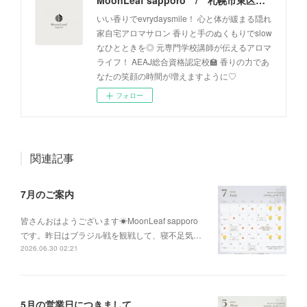
MoonLeaf sapporo / 札幌市東区の100種類以上の香りが楽しめるアロマスクール＆トリートメントサロン
いい香りでevrydaysmile！ 心と体が緩まる隠れ
家自宅アロマサロン 香りと手のぬくもりでslow
なひとときを◎ 元専門学校講師が伝えるアロマ
ライフ！ AEAJ総合資格認定校🏫 香りの力であ
なたの笑顔の時間が増えますように♡
フォロー
関連記事
7月のご案内
皆さんおはようございます☀MoonLeaf sapporo
です。昨日はブラジル戦を観戦して、寝不足気…
2026.06.30 02:21
5月の営業日につきまして