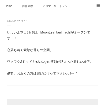
Home
調香体験
アロマトリートメントMenu
アロマテラピー講座（AEAJ)
オリジナルアロマ講座
店舗情報
2016.08.07 19:31
MoonLeaf・NIKKA
Profile
FOR COMPANY
いよいよ本日8月8日、MoonLeaf tanimachiがオープンで
す！！
Ameblo
心落ち着く素敵な香りの空間。
ワクワク♪ドキドキ♥みんなの笑顔が詰まった新しい場所。
是非、お近くの方は遊びに行って下さいね♪＾＾