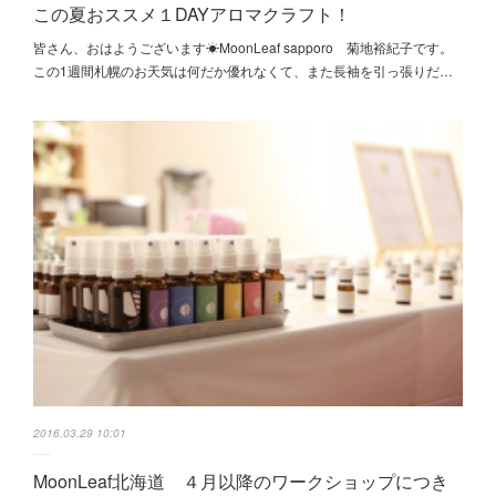
この夏おススメ１DAYアロマクラフト！
皆さん、おはようございます☀MoonLeaf sapporo 菊地裕紀子です。
この1週間札幌のお天気は何だか優れなくて、また長袖を引っ張りだ…
2016.03.29 10:01
MoonLeaf北海道 ４月以降のワークショップにつき