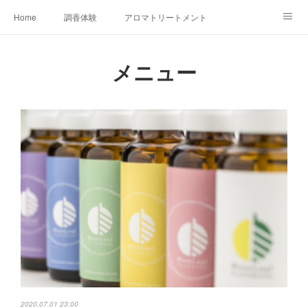
Home
調香体験
アロマトリートメントMenu
アロマテラピー講座（AEAJ)
オリジナルアロマ講座
店舗情報
メニュー
MoonLeaf・NIKKA
Profile
FOR COMPANY
Ameblo
2020.07.01 23:00