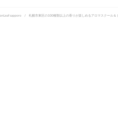
oonLeaf sapporo / 札幌市東区の100種類以上の香りが楽しめるアロマスクー