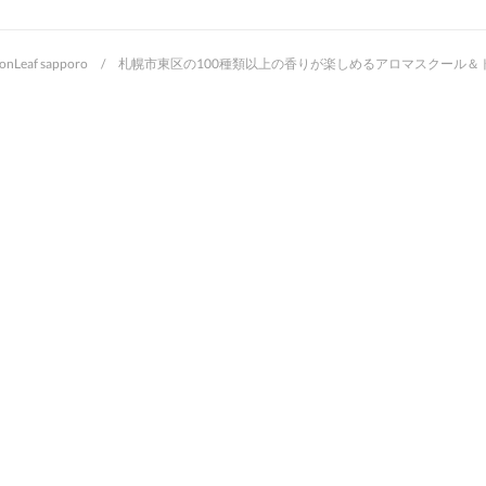
oonLeaf sapporo / 札幌市東区の100種類以上の香りが楽しめるアロマスクー