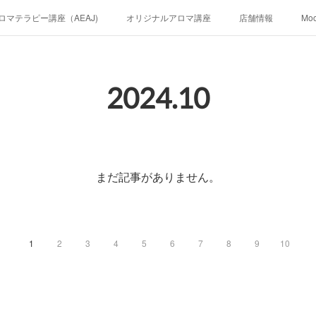
ロマテラピー講座（AEAJ)
オリジナルアロマ講座
店舗情報
Mo
2024
.
10
まだ記事がありません。
1
2
3
4
5
6
7
8
9
10