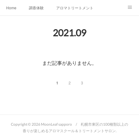
Home
調香体験
アロマトリートメントMenu
アロマテラピー講座（AEAJ)
オリジナルアロマ講座
店舗情報
2021
.
09
MoonLeaf・NIKKA
Profile
FOR COMPANY
Ameblo
まだ記事がありません。
1
2
3
Copyright ©
2026
MoonLeaf sapporo / 札幌市東区の100種類以上の
香りが楽しめるアロマスクール＆トリートメントサロン
.