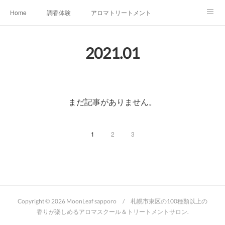
Home
調香体験
アロマトリートメントMenu
アロマテラピー講座（AEAJ)
オリジナルアロマ講座
店舗情報
2021
.
01
MoonLeaf・NIKKA
Profile
FOR COMPANY
Ameblo
まだ記事がありません。
1
2
3
Copyright ©
2026
MoonLeaf sapporo / 札幌市東区の100種類以上の
香りが楽しめるアロマスクール＆トリートメントサロン
.