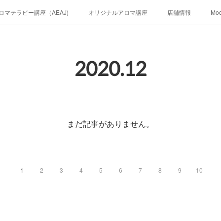
ロマテラピー講座（AEAJ)
オリジナルアロマ講座
店舗情報
Mo
2020
.
12
まだ記事がありません。
1
2
3
4
5
6
7
8
9
10