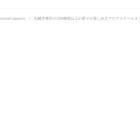
oonLeaf sapporo / 札幌市東区の100種類以上の香りが楽しめるアロマスクー