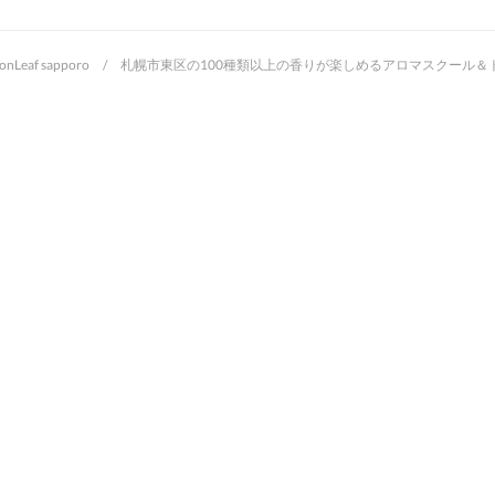
oonLeaf sapporo / 札幌市東区の100種類以上の香りが楽しめるアロマスクー