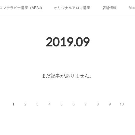
ロマテラピー講座（AEAJ)
オリジナルアロマ講座
店舗情報
Mo
2019
.
09
まだ記事がありません。
1
2
3
4
5
6
7
8
9
10