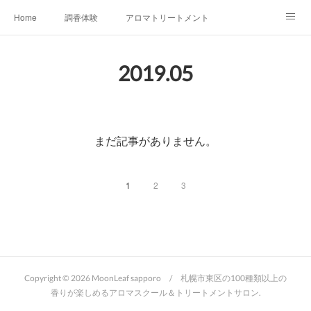
Home
調香体験
アロマトリートメントMenu
アロマテラピー講座（AEAJ)
オリジナルアロマ講座
店舗情報
2019
.
05
MoonLeaf・NIKKA
Profile
FOR COMPANY
Ameblo
まだ記事がありません。
1
2
3
Copyright ©
2026
MoonLeaf sapporo / 札幌市東区の100種類以上の
香りが楽しめるアロマスクール＆トリートメントサロン
.