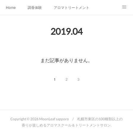
Home
調香体験
アロマトリートメントMenu
アロマテラピー講座（AEAJ)
オリジナルアロマ講座
店舗情報
2019
.
04
MoonLeaf・NIKKA
Profile
FOR COMPANY
Ameblo
まだ記事がありません。
1
2
3
Copyright ©
2026
MoonLeaf sapporo / 札幌市東区の100種類以上の
香りが楽しめるアロマスクール＆トリートメントサロン
.