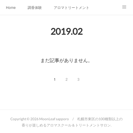
Home
調香体験
アロマトリートメントMenu
アロマテラピー講座（AEAJ)
オリジナルアロマ講座
店舗情報
2019
.
02
MoonLeaf・NIKKA
Profile
FOR COMPANY
Ameblo
まだ記事がありません。
1
2
3
Copyright ©
2026
MoonLeaf sapporo / 札幌市東区の100種類以上の
香りが楽しめるアロマスクール＆トリートメントサロン
.