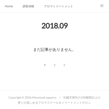
Home
調香体験
アロマトリートメントMenu
アロマテラピー講座（AEAJ)
オリジナルアロマ講座
店舗情報
2018
.
09
MoonLeaf・NIKKA
Profile
FOR COMPANY
Ameblo
まだ記事がありません。
1
2
3
Copyright ©
2026
MoonLeaf sapporo / 札幌市東区の100種類以上の
香りが楽しめるアロマスクール＆トリートメントサロン
.