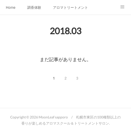
Home
調香体験
アロマトリートメントMenu
アロマテラピー講座（AEAJ)
オリジナルアロマ講座
店舗情報
2018
.
03
MoonLeaf・NIKKA
Profile
FOR COMPANY
Ameblo
まだ記事がありません。
1
2
3
Copyright ©
2026
MoonLeaf sapporo / 札幌市東区の100種類以上の
香りが楽しめるアロマスクール＆トリートメントサロン
.