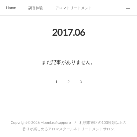
Home
調香体験
アロマトリートメントMenu
アロマテラピー講座（AEAJ)
オリジナルアロマ講座
店舗情報
2017
.
06
MoonLeaf・NIKKA
Profile
FOR COMPANY
Ameblo
まだ記事がありません。
1
2
3
Copyright ©
2026
MoonLeaf sapporo / 札幌市東区の100種類以上の
香りが楽しめるアロマスクール＆トリートメントサロン
.