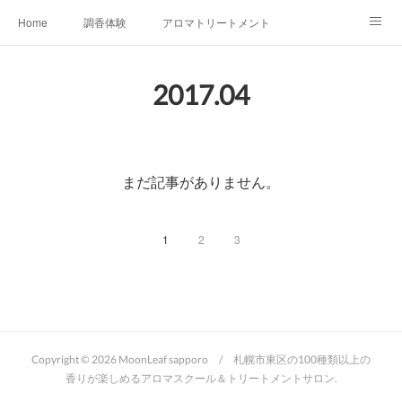
Home
調香体験
アロマトリートメントMenu
アロマテラピー講座（AEAJ)
オリジナルアロマ講座
店舗情報
2017
.
04
MoonLeaf・NIKKA
Profile
FOR COMPANY
Ameblo
まだ記事がありません。
1
2
3
Copyright ©
2026
MoonLeaf sapporo / 札幌市東区の100種類以上の
香りが楽しめるアロマスクール＆トリートメントサロン
.