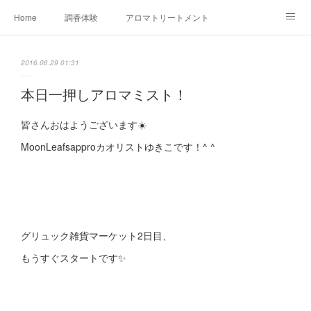
Home
調香体験
アロマトリートメントMenu
アロマテラピー講座（AEAJ)
オリジナルアロマ講座
店舗情報
2016.06.29 01:31
MoonLeaf・NIKKA
Profile
FOR COMPANY
本日一押しアロマミスト！
Ameblo
皆さんおはようございます☀️
MoonLeafsapproカオリストゆきこです！^ ^
グリュック雑貨マーケット2日目、
もうすぐスタートです✨