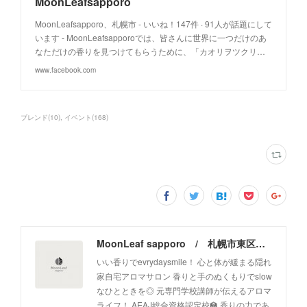
MoonLeafsapporo
MoonLeafsapporo、札幌市 - いいね！147件 · 91人が話題にして
います - MoonLeafsapporoでは、皆さんに世界に一つだけのあ
なただけの香りを見つけてもらうために、「カオリヲツクリ…
www.facebook.com
ブレンド
(
10
)
イベント
(
168
)
MoonLeaf sapporo / 札幌市東区の100種類以上の香りが楽しめるアロマスクール＆トリートメントサロン
いい香りでevrydaysmile！ 心と体が緩まる隠れ
家自宅アロマサロン 香りと手のぬくもりでslow
なひとときを◎ 元専門学校講師が伝えるアロマ
ライフ！ AEAJ総合資格認定校🏫 香りの力であ