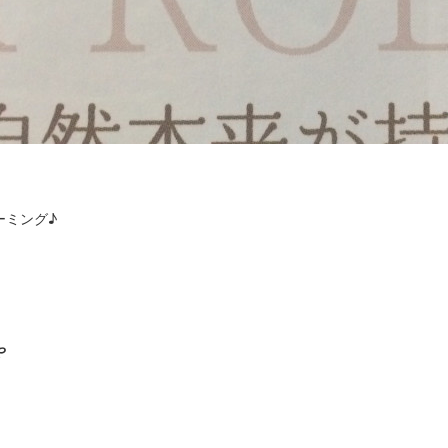
ーミング♪
や