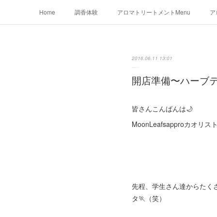
Home
調香体験
アロマトリートメントMenu
ア
2016.06.11 13:01
開店準備〜ハーブテ
皆さんこんばんは🌙
MoonLeafsapproカオ
先程、学生さん達からたく
タ🏃（笑）