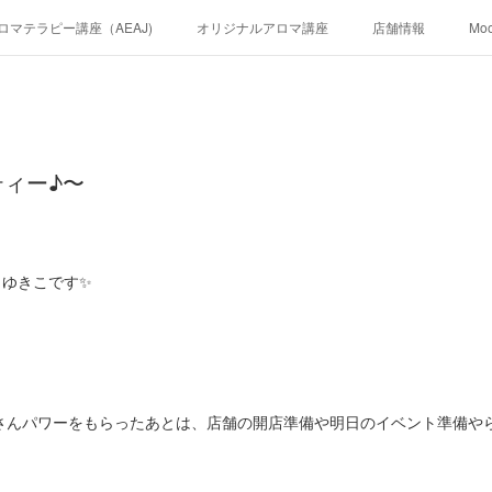
ロマテラピー講座（AEAJ)
オリジナルアロマ講座
店舗情報
Mo
ィー♪〜
リストゆきこです✨
さんパワーをもらったあとは、店舗の開店準備や明日のイベント準備や