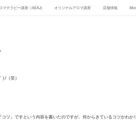
ロマテラピー講座（AEAJ)
オリジナルアロマ講座
店舗情報
Mo

` )ﾉ（笑）
は『コツ』ですという内容を書いたのですが、何からきているコツかわかり