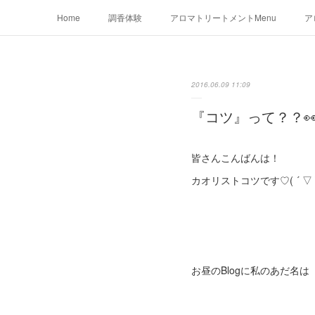
Home
調香体験
アロマトリートメントMenu
ア
2016.06.09 11:09
『コツ』って？？
皆さんこんばんは！
カオリストコツです♡( ´ ▽ 
お昼のBlogに私のあだ名