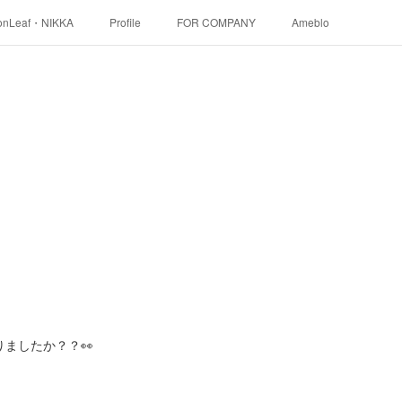
onLeaf・NIKKA
Profile
FOR COMPANY
Ameblo
ましたか？？👀