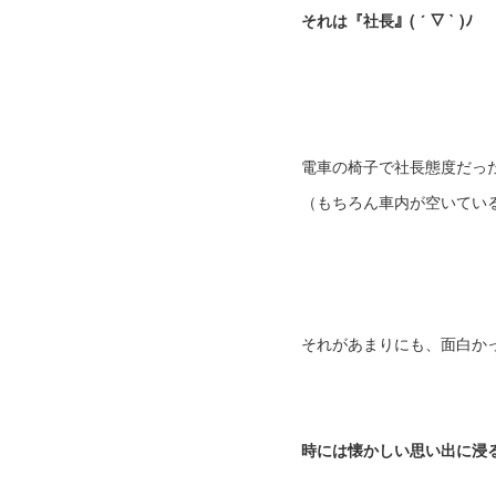
それは『社長』( ´ ▽ ` )ﾉ
電車の椅子で社長態度だっ
（もちろん車内が空いてい
それがあまりにも、面白かった
時には懐かしい思い出に浸