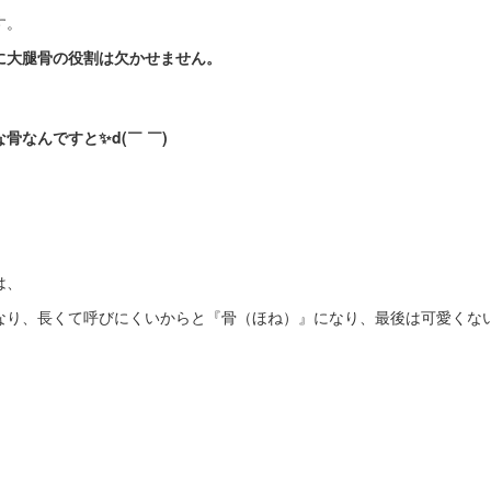
す。
に大腿骨の役割は欠かせません。
骨なんですと✨d(￣ ￣)
は、
なり、長くて呼びにくいからと『骨（ほね）』になり、最後は可愛くな