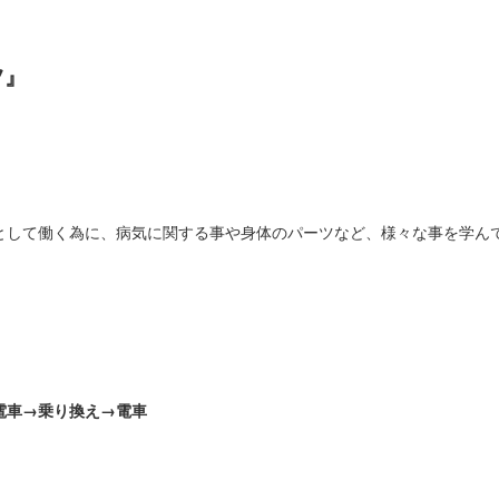
ツ』
）
として働く為に、病気に関する事や身体のパーツなど、様々な事を学ん
電車→乗り換え→電車