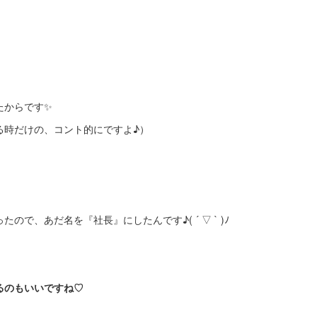
たからです✨
る時だけの、コント的にですよ♪）
ので、あだ名を『社長』にしたんです♪( ´ ▽ ` )ﾉ
るのもいいですね♡