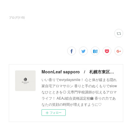
ブログ
(
115
)
MoonLeaf sapporo / 札幌市東区の100種類以上の香りが楽しめるアロマスクール＆トリートメントサロン
いい香りでevrydaysmile！ 心と体が緩まる隠れ
家自宅アロマサロン 香りと手のぬくもりでslow
なひとときを◎ 元専門学校講師が伝えるアロマ
ライフ！ AEAJ総合資格認定校🏫 香りの力であ
なたの笑顔の時間が増えますように♡
フォロー