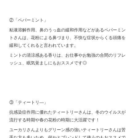
②「ペパーミント」
粘液溶解作用、鼻のうっ血の緩和作用などがあるペパーミン
トさんは、花粉による鼻づまり、不快な症状からくる頭痛を
緩和してくれると言われています。
ミントの清涼感ある香りは、お仕事やお勉強の合間のリフレ
ッシュ、眠気覚ましにもおススメです◎
③「ティートリ―」
抗感染症作用に優れたティートリーさんは、冬のウイルスが
流行する時期や春の花粉の時期に大活躍です！
ユーカリさんよりもグリーン感の強いティートリーさんは苦
手な方も多いため、何かとブレンドして使うのもおススメで