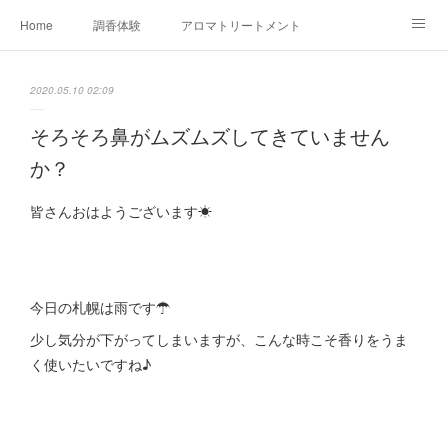
Home
調香体験
アロマトリートメントMenu
アロマテラピー講座（AEAJ)
オリジナルアロマ講座
店舗情報
2020.05.10 02:09
MoonLeaf・NIKKA
Profile
FOR COMPANY
そろそろ鼻がムズムズしてきていません
か？
Ameblo
皆さんおはようございます☀
今日の札幌は雨です☂
少し気分が下がってしまいますが、こんな時こそ香りをうま
く使いたいですね♪