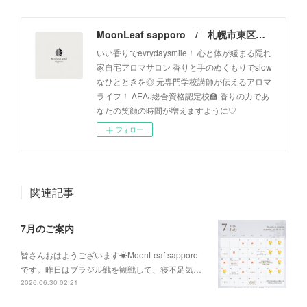
MoonLeaf sapporo / 札幌市東区の100種類以上の香りが楽しめるアロマスクール＆トリートメントサロン
いい香りでevrydaysmile！ 心と体が緩まる隠れ
家自宅アロマサロン 香りと手のぬくもりでslow
なひとときを◎ 元専門学校講師が伝えるアロマ
ライフ！ AEAJ総合資格認定校🏫 香りの力であ
なたの笑顔の時間が増えますように♡
フォロー
関連記事
7月のご案内
皆さんおはようございます☀MoonLeaf sapporo
です。昨日はブラジル戦を観戦して、寝不足気…
2026.06.30 02:21