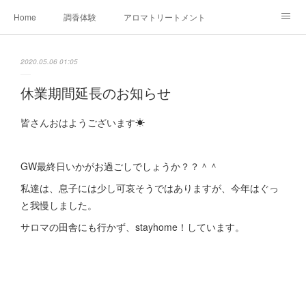
Home
調香体験
アロマトリートメントMenu
アロマテラピー講座（AEAJ)
オリジナルアロマ講座
店舗情報
2020.05.06 01:05
MoonLeaf・NIKKA
Profile
FOR COMPANY
休業期間延長のお知らせ
Ameblo
皆さんおはようございます☀
GW最終日いかがお過ごしでしょうか？？＾＾
私達は、息子には少し可哀そうではありますが、今年はぐっ
と我慢しました。
サロマの田舎にも行かず、stayhome！しています。