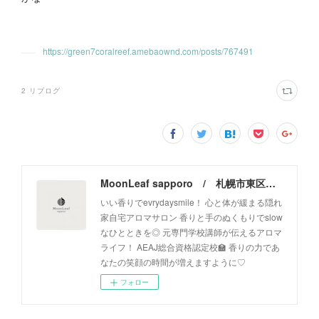
https://green7coralreef.amebaownd.com/posts/767491
2
リブログ
MoonLeaf sapporo / 札幌市東区の100種類以上の香りが楽しめるアロマスクール＆トリートメントサロン
いい香りでevrydaysmile！ 心と体が緩まる隠れ
家自宅アロマサロン 香りと手のぬくもりでslow
なひとときを◎ 元専門学校講師が伝えるアロマ
ライフ！ AEAJ総合資格認定校🏫 香りの力であ
なたの笑顔の時間が増えますように♡
フォロー