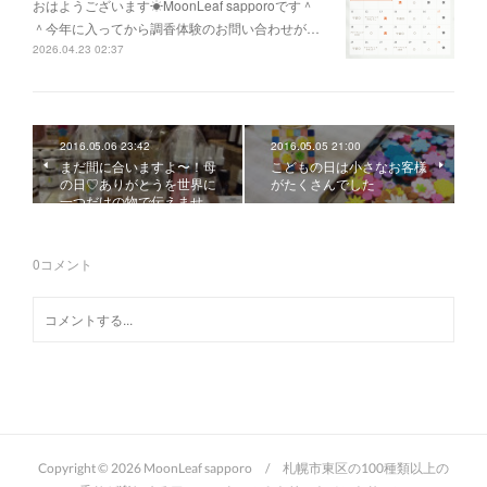
おはようございます☀MoonLeaf sapporoです＾
＾今年に入ってから調香体験のお問い合わせが…
2026.04.23 02:37
2016.05.06 23:42
2016.05.05 21:00
まだ間に合いますよ〜！母
こどもの日は小さなお客様
の日♡ありがとうを世界に
がたくさんでした
一つだけの物で伝えませ…
0
コメント
Copyright ©
2026
MoonLeaf sapporo / 札幌市東区の100種類以上の