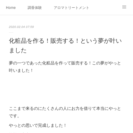
Home
調香体験
アロマトリートメントMenu
アロマテラピー講座（AEAJ)
オリジナルアロマ講座
店舗情報
2020.02.04 07:59
MoonLeaf・NIKKA
Profile
FOR COMPANY
化粧品を作る！販売する！という夢が叶い
ました
Ameblo
夢の一つであった化粧品を作って販売する！この夢がやっと
叶いました！
ここまで来るのにたくさんの人にお力を借りて本当にやっと
です。
やっとの思いで完成しました！