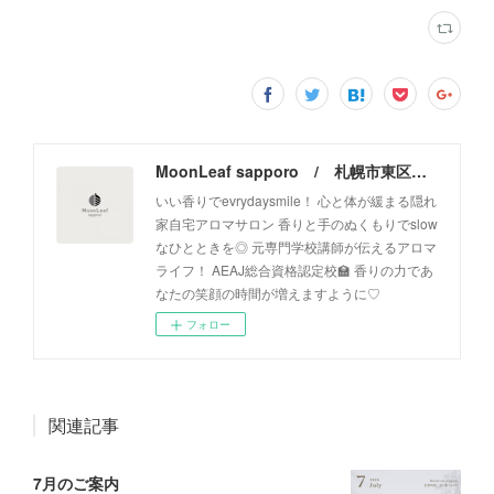
MoonLeaf sapporo / 札幌市東区の100種類以上の香りが楽しめるアロマスクール＆トリートメントサロン
いい香りでevrydaysmile！ 心と体が緩まる隠れ
家自宅アロマサロン 香りと手のぬくもりでslow
なひとときを◎ 元専門学校講師が伝えるアロマ
ライフ！ AEAJ総合資格認定校🏫 香りの力であ
なたの笑顔の時間が増えますように♡
フォロー
関連記事
7月のご案内