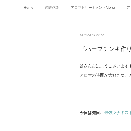
Home
調香体験
アロマトリートメントMenu
ア
2016.04.04 22:30
『ハーブチンキ作り
皆さんおはようございます☀
アロマの時間が大好きな、カ
今日は先日、
最強ツナギス