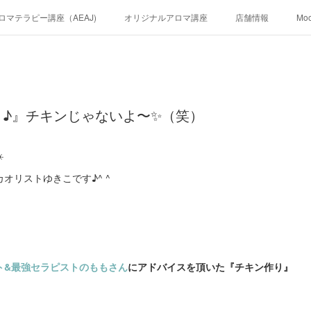
ロマテラピー講座（AEAJ)
オリジナルアロマ講座
店舗情報
Mo
♪』チキンじゃないよ〜✨（笑）
️
オリストゆきこです♪^ ^
ト&最強セラピストのももさん
にアドバイスを頂いた『チキン作り』