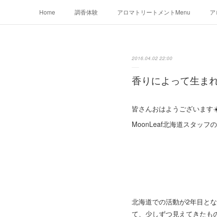
Home
調香体験
アロマトリートメントMenu
ア
2016.04.02 22:00
香りによって生ま
皆さんおはようございます☀
MoonLeaf北海道スタッフ
北海道での活動が2年目と
て、少しずつ見えてきたも