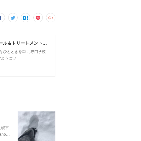
MoonLeaf sapporo / 札幌市東区の100種類以上の香りが楽しめるアロマスクール＆トリートメントサロン
owなひとときを◎ 元専門学校
すように♡
✨札幌市
&nb…