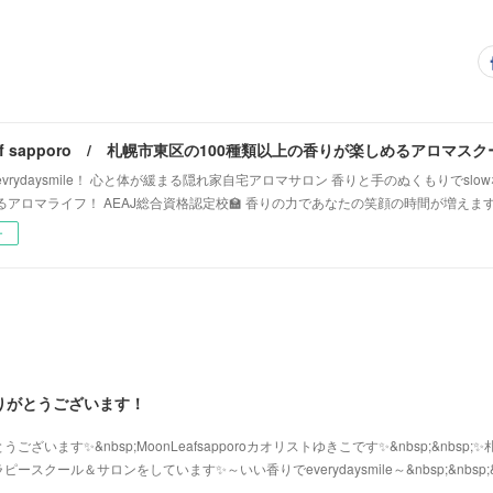
vrydaysmile！ 心と体が緩まる隠れ家自宅アロマサロン 香りと手のぬくもりでsl
るアロマライフ！ AEAJ総合資格認定校🏫 香りの力であなたの笑顔の時間が増えま
ー
りがとうございます！
います✨&nbsp;MoonLeafsapporoカオリストゆきこです✨&nbsp;&nbsp;
クール＆サロンをしています✨～いい香りでeverydaysmile～&nbsp;&nbsp;