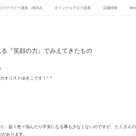
ロマテラピー講座（AEAJ)
オリジナルアロマ講座
店舗情報
Mo
れる『笑顔の力』でみえてきたもの
️
のカオリストゆきこです！^ ^
なり、益々色々悩んだり不安になる事も少なくないのですが、たくさん
のがあります。