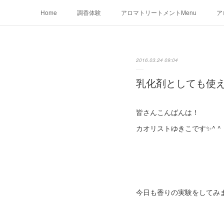
Home
調香体験
アロマトリートメントMenu
ア
2016.03.24 09:04
乳化剤としても使
皆さんこんばんは！
カオリストゆきこです✨^ ^
今日も香りの実験をしてみ