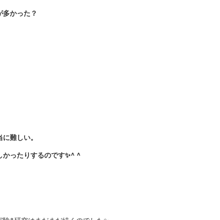
が多かった？
。
当に難しい。
かったりするのです✨^ ^
実験&研究はまだまだ続くのでした✨