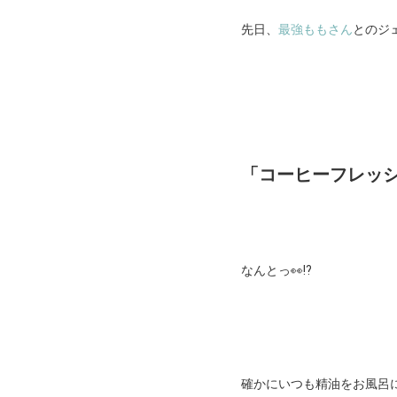
先日、
最強ももさん
とのジ
「コーヒーフレッ
なんとっ👀⁉️
確かにいつも精油をお風呂