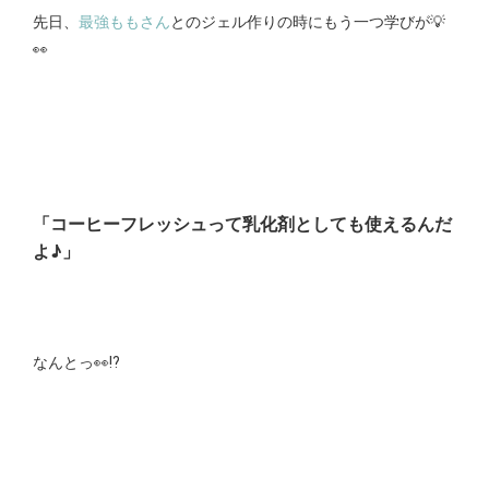
先日、
最強ももさん
とのジェル作りの時にもう一つ学びが💡
👀
「コーヒーフレッシュって乳化剤としても使えるんだ
よ♪」
なんとっ👀⁉️