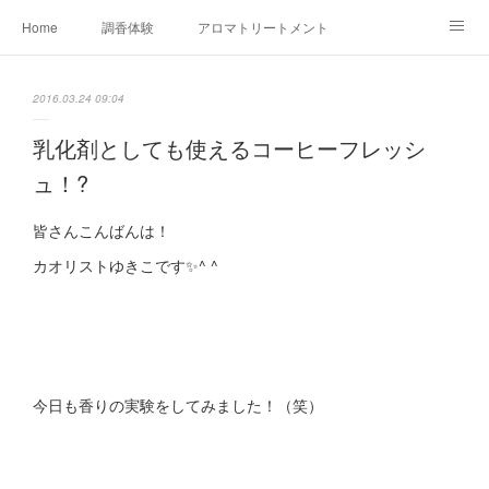
Home
調香体験
アロマトリートメントMenu
アロマテラピー講座（AEAJ)
オリジナルアロマ講座
店舗情報
2016.03.24 09:04
MoonLeaf・NIKKA
Profile
FOR COMPANY
乳化剤としても使えるコーヒーフレッシ
ュ！?
Ameblo
皆さんこんばんは！
カオリストゆきこです✨^ ^
今日も香りの実験をしてみました！（笑）