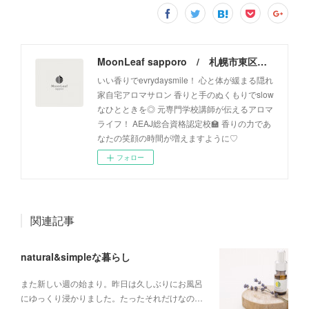
MoonLeaf sapporo / 札幌市東区の100種類以上の香りが楽しめるアロマスクール＆トリートメントサロン
いい香りでevrydaysmile！ 心と体が緩まる隠れ
家自宅アロマサロン 香りと手のぬくもりでslow
なひとときを◎ 元専門学校講師が伝えるアロマ
ライフ！ AEAJ総合資格認定校🏫 香りの力であ
なたの笑顔の時間が増えますように♡
フォロー
関連記事
natural&simpleな暮らし
また新しい週の始まり。昨日は久しぶりにお風呂
にゆっくり浸かりました。たったそれだけなの…