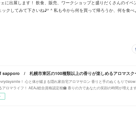
シェに出展します！ 飲食、販売、ワークショップと盛りだくさんのイベ
ックしてみて下さいね♪^ ^ 私も今から何を買って帰ろうか、何を食べよ
vrydaysmile！ 心と体が緩まる隠れ家自宅アロマサロン 香りと手のぬくもりでsl
るアロマライフ！ AEAJ総合資格認定校🏫 香りの力であなたの笑顔の時間が増えま
ー