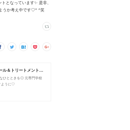
ントとなっています✨ 是非、
うか考え中です♡^ ^笑
MoonLeaf sapporo / 札幌市東区の100種類以上の香りが楽しめるアロマスクール＆トリートメントサロン
owなひとときを◎ 元専門学校
すように♡