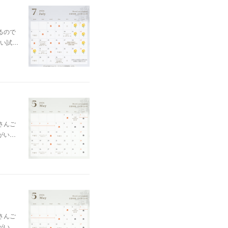
るので
い試…
さんご
がい…
さんご
がい…