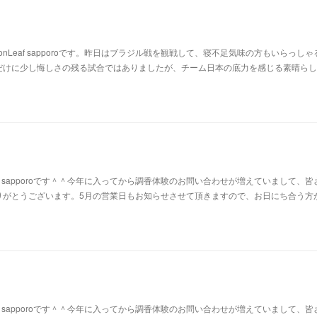
nLeaf sapporoです。昨日はブラジル戦を観戦して、寝不足気味の方もいらっしゃ
だけに少し悔しさの残る試合ではありましたが、チーム日本の底力を感じる素晴らし
af sapporoです＾＾今年に入ってから調香体験のお問い合わせが増えていまして、皆
りがとうございます。5月の営業日もお知らせさせて頂きますので、お日にち合う方
af sapporoです＾＾今年に入ってから調香体験のお問い合わせが増えていまして、皆