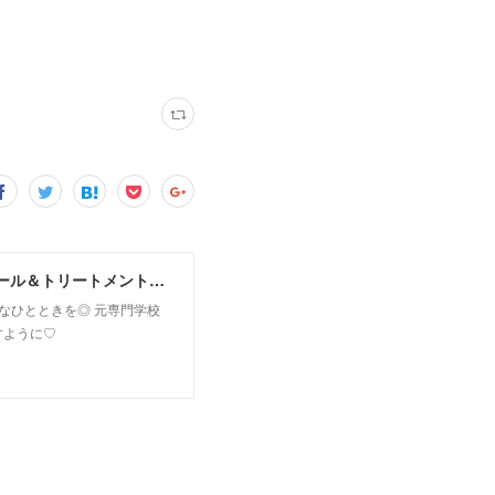
MoonLeaf sapporo / 札幌市東区の100種類以上の香りが楽しめるアロマスクール＆トリートメントサロン
owなひとときを◎ 元専門学校
すように♡