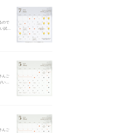
るので
い試…
さんご
がい…
さんご