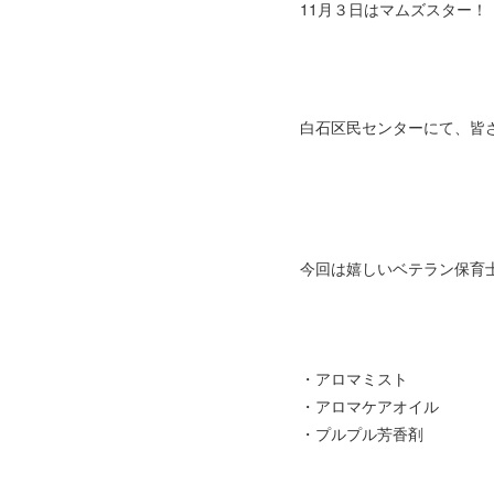
11月３日はマムズスター！
白石区民センターにて、皆さん
今回は嬉しいベテラン保育
・アロマミスト
・アロマケアオイル
・プルプル芳香剤