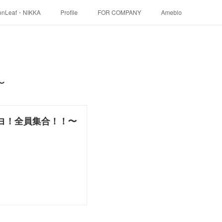
onLeaf・NIKKA
Profile
FOR COMPANY
Ameblo
〜
マダヨ！全員集合！！〜