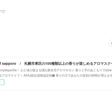
す♡
vrydaysmile！ 心と体が緩まる隠れ家自宅アロマサロン 香りと手のぬくもりでsl
るアロマライフ！ AEAJ総合資格認定校🏫 香りの力であなたの笑顔の時間が増えま
ー