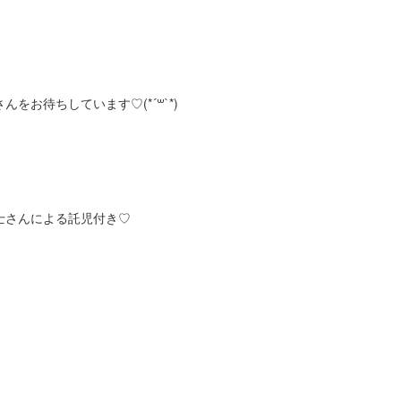
をお待ちしています♡(*´꒳`*)
士さんによる託児付き♡