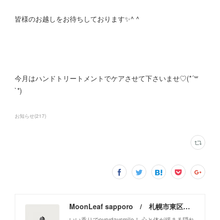
皆様のお越しをお待ちしております✨^ ^
今月はハンドトリートメントでケアさせて下さいませ♡(*´꒳
`*)
お知らせ
(
217
)
MoonLeaf sapporo / 札幌市東区の100種類以上の香りが楽しめるアロマスクール＆トリートメントサロン
いい香りでevrydaysmile！ 心と体が緩まる隠れ