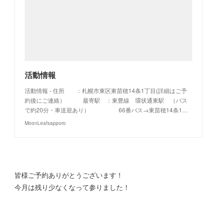
活動情報
活動情報 - 住所 ：札幌市東区東苗穂14条1丁目(詳細はご予
約後にご連絡） 最寄駅 ：東豊線 環状通東駅 （バス
で約20分・車送迎あり） 66番バス→東苗穂14条1…
MoonLeafsapporo
皆様ご予約ありがとうございます！
今月は残り少なくなって参りました！