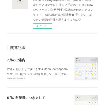
家自宅アロマサロン 香りと手のぬくもりでslow
なひとときを◎ 元専門学校講師が伝えるアロマ
ライフ！ AEAJ総合資格認定校🏫 香りの力であ
なたの笑顔の時間が増えますように♡
フォロー
関連記事
7月のご案内
皆さんおはようございます☀MoonLeaf sapporo
です。昨日はブラジル戦を観戦して、寝不足気…
2026.06.30 02:21
5月の営業日につきまして