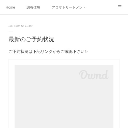
Home
調香体験
アロマトリートメントMenu
アロマテラピー講座（AEAJ)
オリジナルアロマ講座
店舗情報
2018.09.12 12:03
MoonLeaf・NIKKA
Profile
FOR COMPANY
最新のご予約状況
Ameblo
ご予約状況は下記リンクからご確認下さい✨