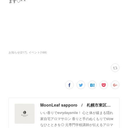
ます♡^ ^
お知らせ
(
217
)
イベント
(
168
)
MoonLeaf sapporo / 札幌市東区の100種類以上の香りが楽しめるアロマスクール＆トリートメントサロン
いい香りでevrydaysmile！ 心と体が緩まる隠れ
家自宅アロマサロン 香りと手のぬくもりでslow
なひとときを◎ 元専門学校講師が伝えるアロマ