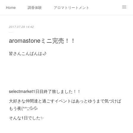
Home
調香体験
アロマトリートメントMenu
アロマテラピー講座（AEAJ)
オリジナルアロマ講座
店舗情報
2017.07.29 14:42
MoonLeaf・NIKKA
Profile
FOR COMPANY
aromastoneミニ完売！！
Ameblo
皆さんこんばんは🌙
selectmarket1日目終了致しました！！
大好きな仲間達と過ごすイベントはあっとゆうまで気づけば
もう夜(^^;;💦💦
そんな1日でした✨