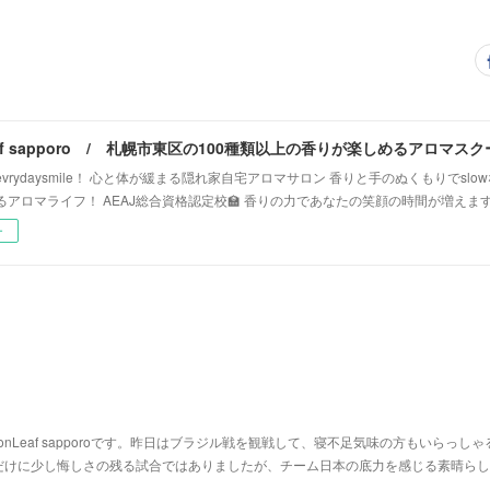
vrydaysmile！ 心と体が緩まる隠れ家自宅アロマサロン 香りと手のぬくもりでsl
るアロマライフ！ AEAJ総合資格認定校🏫 香りの力であなたの笑顔の時間が増えま
ー
nLeaf sapporoです。昨日はブラジル戦を観戦して、寝不足気味の方もいらっしゃ
だけに少し悔しさの残る試合ではありましたが、チーム日本の底力を感じる素晴らし