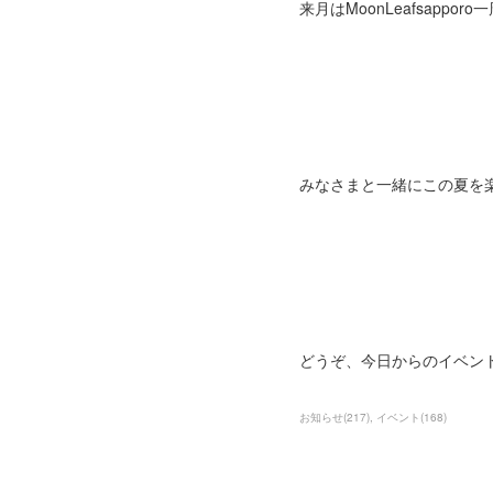
来月はMoonLeafsap
みなさまと一緒にこの夏を
どうぞ、今日からのイベント
お知らせ
(
217
)
イベント
(
168
)