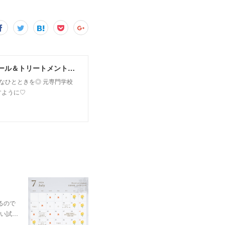
MoonLeaf sapporo / 札幌市東区の100種類以上の香りが楽しめるアロマスクール＆トリートメントサロン
owなひとときを◎ 元専門学校
すように♡
るので
い試…