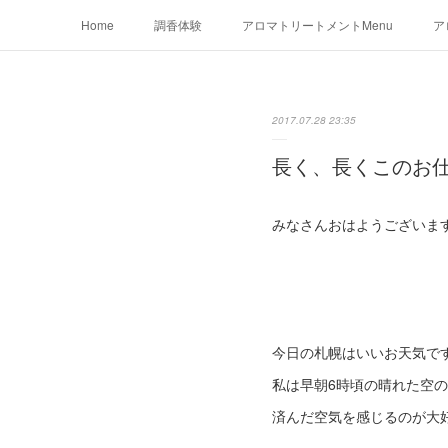
Home
調香体験
アロマトリートメントMenu
ア
2017.07.28 23:35
長く、長くこのお
みなさんおはようございま
今日の札幌はいいお天気です
私は早朝6時頃の晴れた空
済んだ空気を感じるのが大