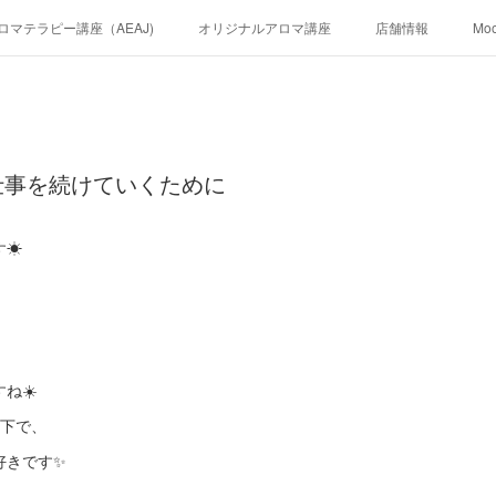
ロマテラピー講座（AEAJ)
オリジナルアロマ講座
店舗情報
Mo
仕事を続けていくために
す☀
ね☀️
の下で、
好きです✨