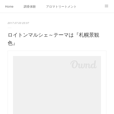
Home
調香体験
アロマトリートメントMenu
アロマテラピー講座（AEAJ)
オリジナルアロマ講座
店舗情報
2017.07.03 23:37
MoonLeaf・NIKKA
Profile
FOR COMPANY
ロイトンマルシェ～テーマは『札幌景観
色』
Ameblo