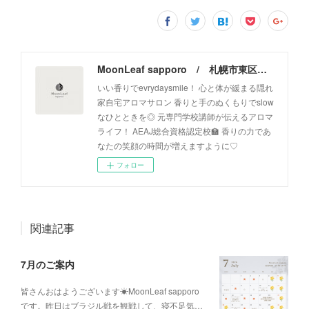
MoonLeaf sapporo / 札幌市東区の100種類以上の香りが楽しめるアロマスクール＆トリートメントサロン
いい香りでevrydaysmile！ 心と体が緩まる隠れ
家自宅アロマサロン 香りと手のぬくもりでslow
なひとときを◎ 元専門学校講師が伝えるアロマ
ライフ！ AEAJ総合資格認定校🏫 香りの力であ
なたの笑顔の時間が増えますように♡
フォロー
関連記事
7月のご案内
皆さんおはようございます☀MoonLeaf sapporo
です。昨日はブラジル戦を観戦して、寝不足気…