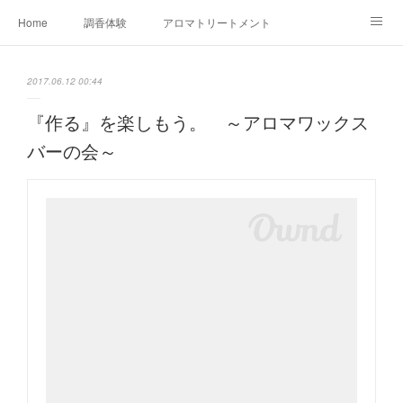
Home
調香体験
アロマトリートメントMenu
アロマテラピー講座（AEAJ)
オリジナルアロマ講座
店舗情報
2017.06.12 00:44
MoonLeaf・NIKKA
Profile
FOR COMPANY
『作る』を楽しもう。 ～アロマワックス
バーの会～
Ameblo