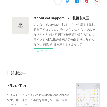
MoonLeaf sapporo / 札幌市東区の100種類以上の香りが楽しめるアロマスクール＆トリートメントサロン
いい香りでevrydaysmile！ 心と体が緩まる隠れ
家自宅アロマサロン 香りと手のぬくもりでslow
なひとときを◎ 元専門学校講師が伝えるアロマ
ライフ！ AEAJ総合資格認定校🏫 香りの力であ
なたの笑顔の時間が増えますように♡
フォロー
関連記事
7月のご案内
皆さんおはようございます☀MoonLeaf sapporo
です。昨日はブラジル戦を観戦して、寝不足気…
2026.06.30 02:21