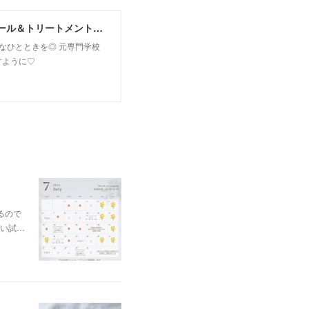
MoonLeaf sapporo / 札幌市東区の100種類以上の香りが楽しめるアロマスクール＆トリートメントサロン
owなひとときを◎ 元専門学校
すように♡
るので
い試…