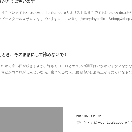
りがとうございます！
います✨&nbsp;MoonLeafsapporoカオリストゆきこです✨&nbsp;&nbsp;
クール＆サロンをしています✨～いい香りでeverydaysmile～&nbsp;&nbsp;
くとき、そのままにして諦めないで！
これから寒い日が続きますが、皆さんココロとカラダの調子はいかがですか？なかな
、何だかココロがしんどいなぁ。疲れてるなぁ。腰も痛いし肩も上がりにくいなぁな
2017.05.24 23:32
！
香りとともにMoonLeafsappor