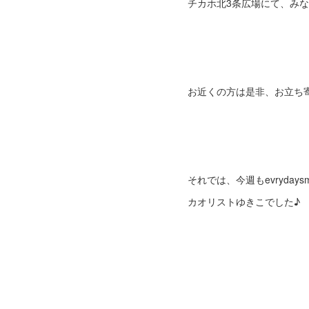
チカホ北3条広場にて、みなさ
お近くの方は是非、お立ち
それでは、今週もevrydaysm
カオリストゆきこでした♪