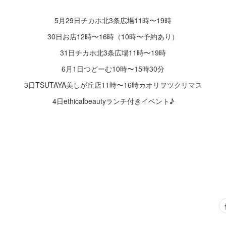
5月29日チカホ北3条広場11時〜19時
30日お店12時〜16時（10時〜予約あり）
31日チカホ北3条広場11時〜19時
6月1日つどーむ10時〜15時30分
3日TSUTAYA美しが丘店11時〜16時カオリヲツクリマス
4日ethicalbeautyランチ付きイベント♪