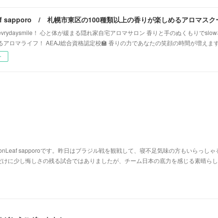
vrydaysmile！ 心と体が緩まる隠れ家自宅アロマサロン 香りと手のぬくもりでsl
るアロマライフ！ AEAJ総合資格認定校🏫 香りの力であなたの笑顔の時間が増えま
ー
nLeaf sapporoです。昨日はブラジル戦を観戦して、寝不足気味の方もいらっしゃ
だけに少し悔しさの残る試合ではありましたが、チーム日本の底力を感じる素晴らし