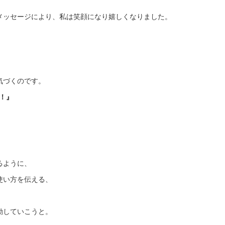
メッセージにより、私は笑顔になり嬉しくなりました。
気づくのです。
e！』
るように、
使い方を伝える、
、
動していこうと。