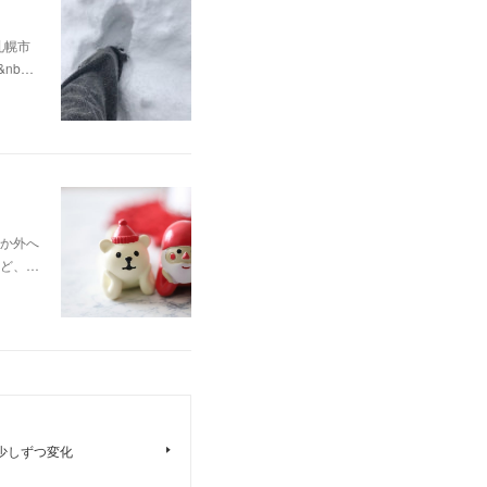
✨札幌市
&nb…
か外へ
ど、…
oも少しずつ変化