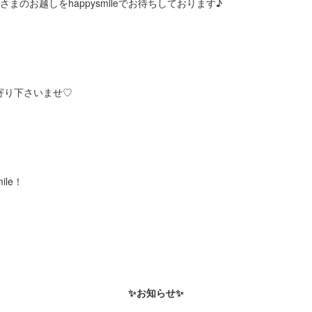
まのお越しをhappysmileでお待ちしております♪
寄り下さいませ♡
ile！
✨お知らせ✨