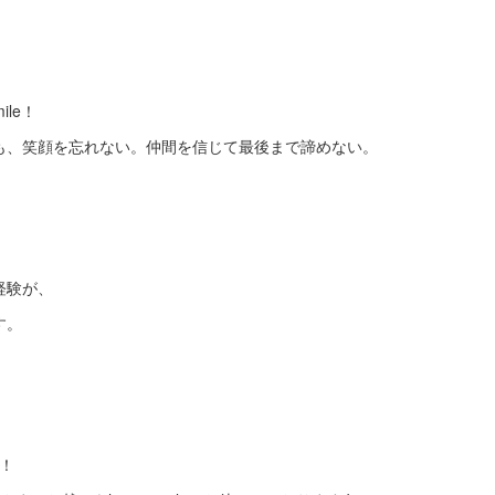
ile！
も、笑顔を忘れない。仲間を信じて最後まで諦めない。
経験が、
す。
t！