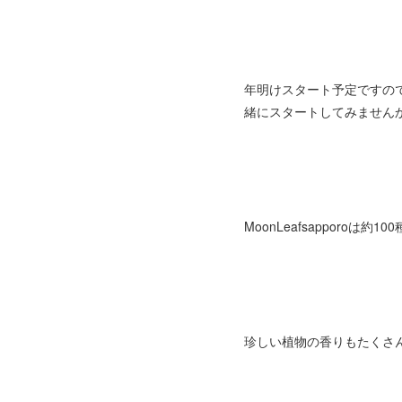
年明けスタート予定ですの
緒にスタートしてみませんか
MoonLeafsapporoは
珍しい植物の香りもたくさ