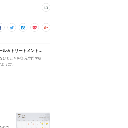
MoonLeaf sapporo / 札幌市東区の100種類以上の香りが楽しめるアロマスクール＆トリートメントサロン
owなひとときを◎ 元専門学校
すように♡
るので