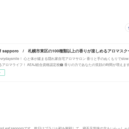
vrydaysmile！ 心と体が緩まる隠れ家自宅アロマサロン 香りと手のぬくもりでsl
るアロマライフ！ AEAJ総合資格認定校🏫 香りの力であなたの笑顔の時間が増えま
ー
nLeaf sapporoです。昨日はブラジル戦を観戦して、寝不足気味の方もいらっしゃ