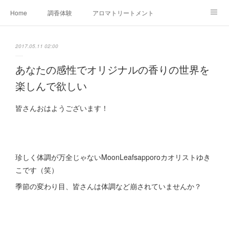
Home
調香体験
アロマトリートメントMenu
アロマテラピー講座（AEAJ)
オリジナルアロマ講座
店舗情報
2017.05.11 02:00
MoonLeaf・NIKKA
Profile
FOR COMPANY
あなたの感性でオリジナルの香りの世界を
楽しんで欲しい
Ameblo
皆さんおはようございます！
珍しく体調が万全じゃないMoonLeafsapporoカオリストゆき
こです（笑）
季節の変わり目、皆さんは体調など崩されていませんか？