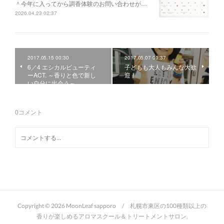
＾今年に入ってから調香体験のお問い合わせが…
2026.04.23 02:37
2017.05.15 00:30
2017.05.07 00:37
6／4 エシカルビューティ
子どもも大人もみんな大歓
ーACT. ～香りと色で新し
迎！
い自分に出会う～
0
コメント
Copyright ©
2026
MoonLeaf sapporo / 札幌市東区の100種類以上の
香りが楽しめるアロマスクール＆トリートメントサロン
.