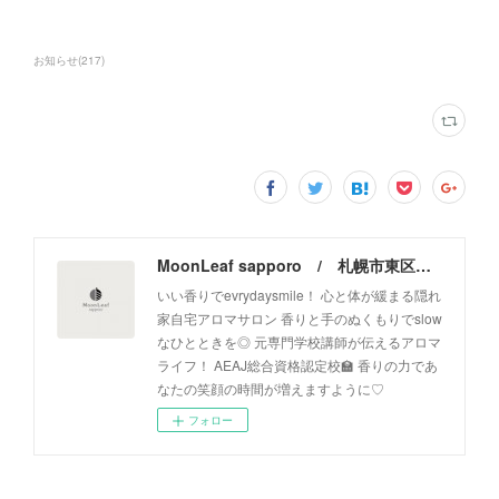
お知らせ
(
217
)
MoonLeaf sapporo / 札幌市東区の100種類以上の香りが楽しめるアロマスクール＆トリートメントサロン
いい香りでevrydaysmile！ 心と体が緩まる隠れ
家自宅アロマサロン 香りと手のぬくもりでslow
なひとときを◎ 元専門学校講師が伝えるアロマ
ライフ！ AEAJ総合資格認定校🏫 香りの力であ
なたの笑顔の時間が増えますように♡
フォロー