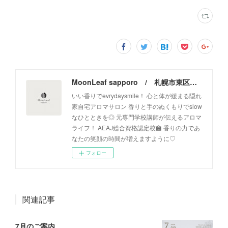
MoonLeaf sapporo / 札幌市東区の100種類以上の香りが楽しめるアロマスクール＆トリートメントサロン
いい香りでevrydaysmile！ 心と体が緩まる隠れ
家自宅アロマサロン 香りと手のぬくもりでslow
なひとときを◎ 元専門学校講師が伝えるアロマ
ライフ！ AEAJ総合資格認定校🏫 香りの力であ
なたの笑顔の時間が増えますように♡
フォロー
関連記事
7月のご案内