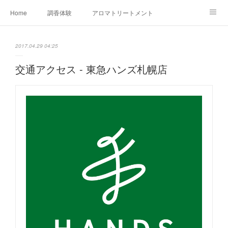
Home
調香体験
アロマトリートメントMenu
アロマテラピー講座（AEAJ)
オリジナルアロマ講座
店舗情報
2017.04.29 04:25
MoonLeaf・NIKKA
Profile
FOR COMPANY
交通アクセス - 東急ハンズ札幌店
Ameblo