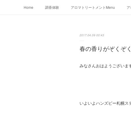
Home
調香体験
アロマトリートメントMenu
ア
2017.04.09 00:43
春の香りがぞくぞ
みなさんおはようございま
いよいよハンズビー札幌ス