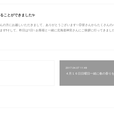
えることができました✨
んの方にお越しいただきまして、ありがとうございます✨😊皆さんからたくさんの
ます❗️そして、昨日は1日✨お客様と一緒に北海道神宮さんにご挨拶に行ってきまし
2017.04.07 11:49
４月１６日日曜日一緒に春の香りを