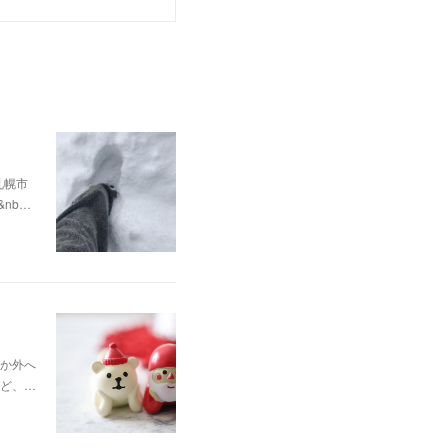
✨札幌市
&nb…
か外へ
ど、…