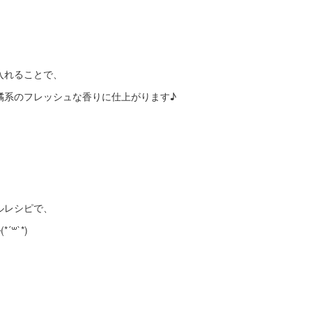
入れることで、
橘系のフレッシュな香りに仕上がります♪
ルレシピで、
꒳`*)