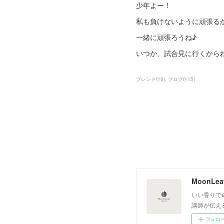
少年よー！
私も負けないように頑張る
一緒に頑張ろうね♪
いつか、試合見に行くから
ブレンド
(
10
)
ブログ
(
115
)
いい香りでe
講師が伝え
フォロ