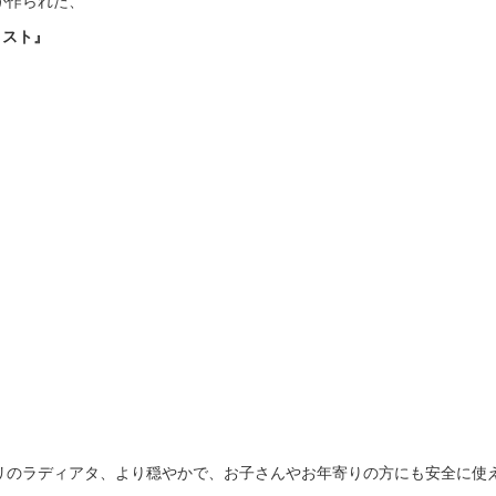
が作られた、
ミスト』
リのラディアタ、より穏やかで、お子さんやお年寄りの方にも安全に使