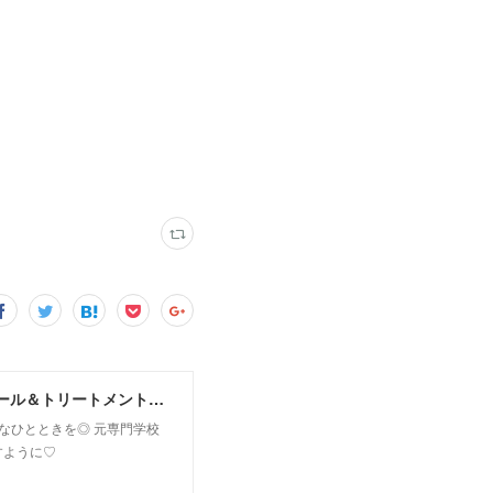
MoonLeaf sapporo / 札幌市東区の100種類以上の香りが楽しめるアロマスクール＆トリートメントサロン
owなひとときを◎ 元専門学校
すように♡