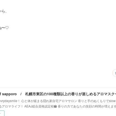
から、
ね〜♡
vrydaysmile！ 心と体が緩まる隠れ家自宅アロマサロン 香りと手のぬくもりでsl
るアロマライフ！ AEAJ総合資格認定校🏫 香りの力であなたの笑顔の時間が増えま
ー