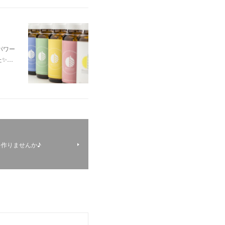
パワー
た✨…
作りませんか♪