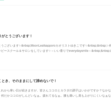
りがとうございます！
います✨&nbsp;MoonLeafsapporoカオリストゆきこです✨&nbsp;&nbsp;
クール＆サロンをしています✨～いい香りでeverydaysmile～&nbsp;&nbsp;
くとき、そのままにして諦めないで！
これから寒い日が続きますが、皆さんココロとカラダの調子はいかがですか？なかな
、何だかココロがしんどいなぁ。疲れてるなぁ。腰も痛いし肩も上がりにくいなぁな