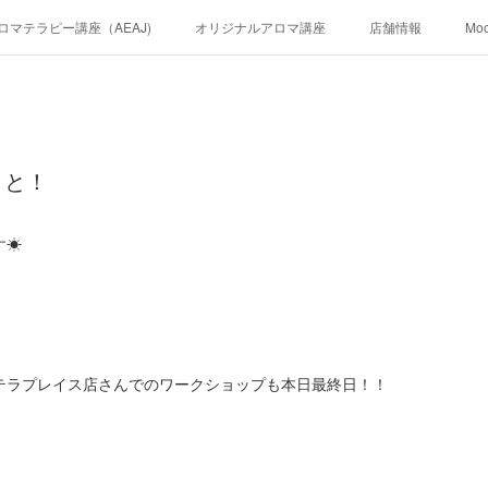
ロマテラピー講座（AEAJ)
オリジナルアロマ講座
店舗情報
Mo
くと！
す☀
テラプレイス店さんでのワークショップも本日最終日！！