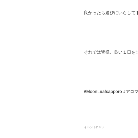
良かったら遊びにいらして下さ
それでは皆様、良い１日を
#MoonLeafsapporo
イベント
(
168
)