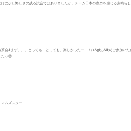
だけに少し悔しさの残る試合ではありましたが、チーム日本の底力を感じる素晴らし
会♪まず。。。とっても、とっても、楽しかったー！！(๑&gt;◡&lt;๑)ご参加い
た♡😊
！マムズスター！