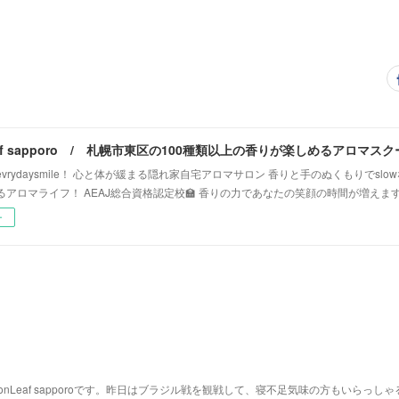
vrydaysmile！ 心と体が緩まる隠れ家自宅アロマサロン 香りと手のぬくもりでsl
るアロマライフ！ AEAJ総合資格認定校🏫 香りの力であなたの笑顔の時間が増えま
ー
nLeaf sapporoです。昨日はブラジル戦を観戦して、寝不足気味の方もいらっしゃ