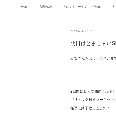
Home
調香体験
アロマトリートメントMenu
ア
2017.04.01 00:18
明日はとまこまいSt
みなさんおはようございま
2日間に渡って開催されま
グリュック雑貨マーケット
無事に終了致しました！