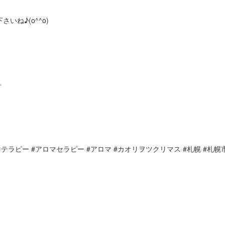
いね♪(o^^o)
✨
 #アロマテラピー #アロマセラピー #アロマ #カオリヲツクリマス #札幌 #札