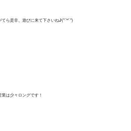
ら是非、遊びに来て下さいね♪(*´꒳`*)
営業は少々ロングです！