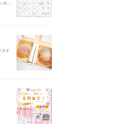
い試…
ただきま