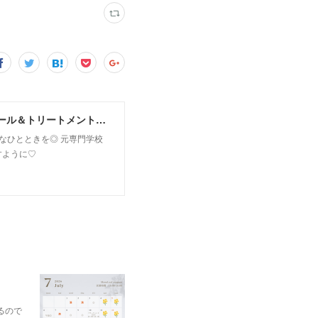
MoonLeaf sapporo / 札幌市東区の100種類以上の香りが楽しめるアロマスクール＆トリートメントサロン
owなひとときを◎ 元専門学校
すように♡
るので