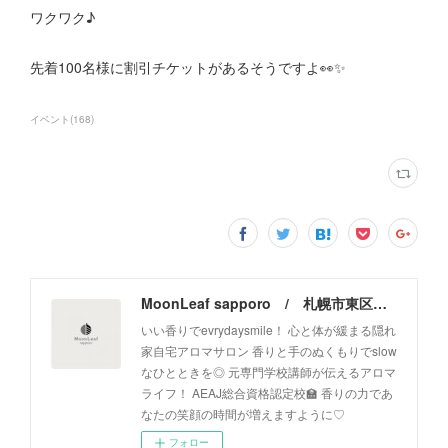
ワクワク♪
先着100名様に割引チケットがあるそうですよ👀✨
イベント
(
168
)
MoonLeaf sapporo / 札幌市東区の100種類以上の香りが楽しめるアロマスクール＆トリートメントサロン
いい香りでevrydaysmile！ 心と体が緩まる隠れ
家自宅アロマサロン 香りと手のぬくもりでslow
なひとときを◎ 元専門学校講師が伝えるアロマ
ライフ！ AEAJ総合資格認定校🏫 香りの力であ
なたの笑顔の時間が増えますように♡
フォロー