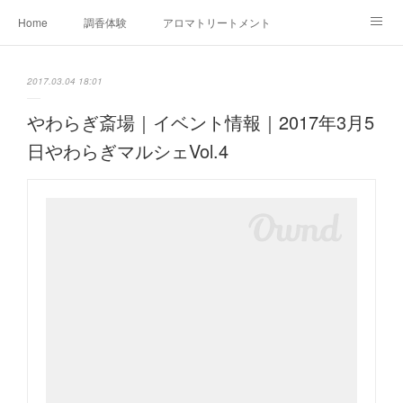
Home
調香体験
アロマトリートメントMenu
アロマテラピー講座（AEAJ)
オリジナルアロマ講座
店舗情報
2017.03.04 18:01
MoonLeaf・NIKKA
Profile
FOR COMPANY
やわらぎ斎場｜イベント情報｜2017年3月5
日やわらぎマルシェVol.4
Ameblo