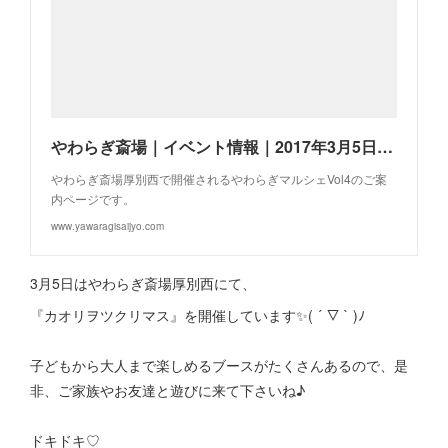
やわらぎ斎場｜イベント情報｜2017年3月5日やわらぎマルシェVol.4
やわらぎ斎場厚別西で開催されるやわらぎマルシェVol4のご案
内ページです。
www.yawaragisaijyo.com
3月5日はやわらぎ斎場厚別西にて、
『カオリヲツクリマス』を開催しています✨( ´ ▽ ` )ﾉ
子どもから大人まで楽しめるブースがたくさんあるので、是
非、ご家族やお友達と遊びに来て下さいね♪
ドキドキ♡