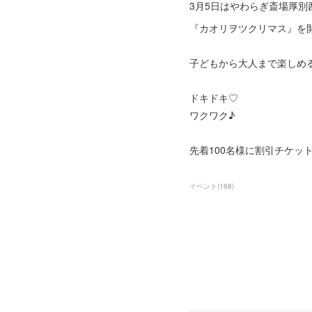
3月5日はやわらぎ斎場厚別
『カオリヲツクリマス』を開催し
子どもから大人まで楽しめ
ドキドキ♡
ワクワク♪
先着100名様に割引チケッ
イベント
(
168
)