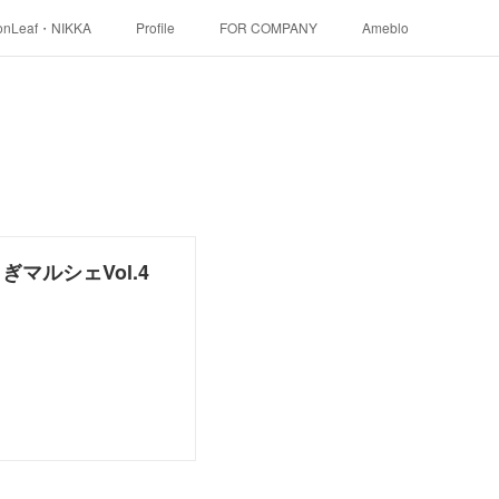
onLeaf・NIKKA
Profile
FOR COMPANY
Ameblo
マルシェVol.4
。