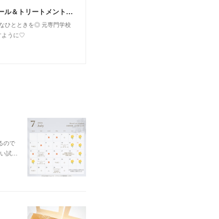
MoonLeaf sapporo / 札幌市東区の100種類以上の香りが楽しめるアロマスクール＆トリートメントサロン
owなひとときを◎ 元専門学校
すように♡
るので
い試…