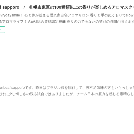
vrydaysmile！ 心と体が緩まる隠れ家自宅アロマサロン 香りと手のぬくもりでsl
るアロマライフ！ AEAJ総合資格認定校🏫 香りの力であなたの笑顔の時間が増えま
ー
nLeaf sapporoです。昨日はブラジル戦を観戦して、寝不足気味の方もいらっしゃ
だけに少し悔しさの残る試合ではありましたが、チーム日本の底力を感じる素晴らし