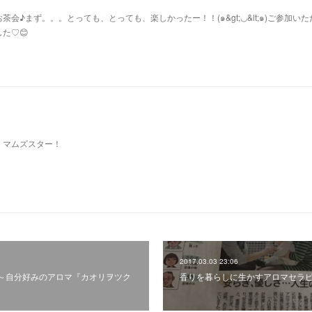
会♪まず。。。とっても、とっても、楽しかったー！！(๑&gt;◡&lt;๑)ご参加い
た♡😊
！マムズスター！
2017.03.03 23:06
～自分好みのアロマ『カオリヲツク
香りを暮らしに生かすアロマセラ