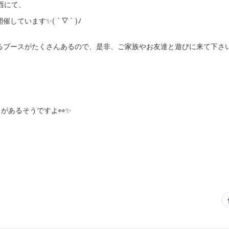
西にて、
ています✨( ´ ▽ ` )ﾉ
るブースがたくさんあるので、是非、ご家族やお友達と遊びに来て下さ
トがあるそうですよ👀✨