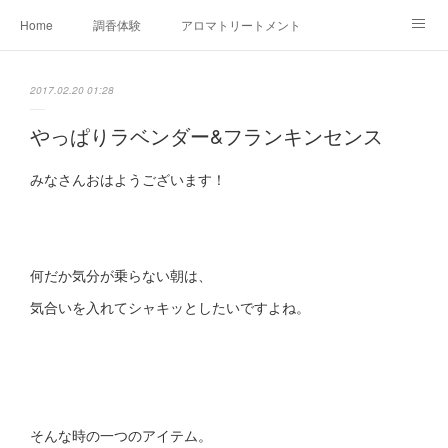
Home
調香体験
アロマトリートメントMenu
アロマテラピー講座（AEAJ)
オリジナルアロマ講座
店舗情報
2017.02.20 01:28
MoonLeaf・NIKKA
Profile
FOR COMPANY
やっぱりラベンダー&フランキンセンス
Ameblo
みなさんおはようございます！
何だか気分が乗らない朝は、
気合いを入れてシャキッとしたいですよね。
そんな時の一つのアイテム。