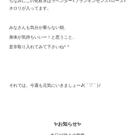
ちなみにこの化粧水はラベンダー×フランキンセンス×ローズ×
ネロリが入ってます。
みなさんも気分が乗らない朝、
身体が気持ちいいー！と思うこと、
是非取り入れてみて下さいね^ ^
それでは、今週も元気にいきましょー♪( ´ ▽ ` )ﾉ
✨お知らせ✨
本日16時まで営業