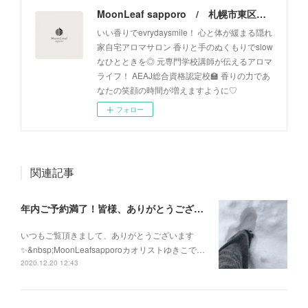
MoonLeaf sapporo / 札幌市東区の100種類以上の香りが楽しめるアロマスクール＆トリートメントサロン
いい香りでevrydaysmile！ 心と体が緩まる隠れ
家自宅アロマサロン 香りと手のぬくもりでslow
なひとときを◎ 元専門学校講師が伝えるアロマ
ライフ！ AEAJ総合資格認定校🏫 香りの力であ
なたの笑顔の時間が増えますように♡
フォロー
関連記事
年内ご予約満了！皆様、ありがとうございます！
いつもご覧頂きまして、ありがとうございます
✨&nbsp;MoonLeafsapporoカオリストゆきこで…
2020.12.20 12:43