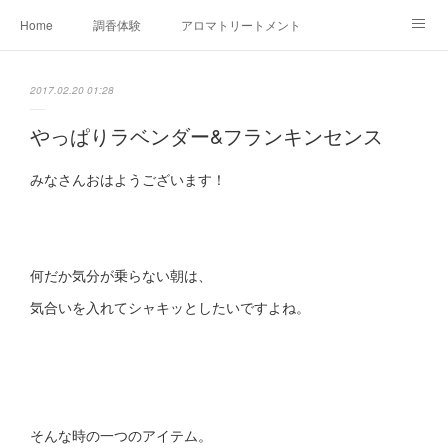
Home
調香体験
アロマトリートメントMenu
アロマテラピー講座（AEAJ)
オリジナルアロマ講座
店舗情報
2017.02.20 01:28
MoonLeaf・NIKKA
Profile
FOR COMPANY
やっぱりラベンダー&フランキンセンス
Ameblo
みなさんおはようございます！
何だか気分が乗らない朝は、
気合いを入れてシャキッとしたいですよね。
そんな時の一つのアイテム。