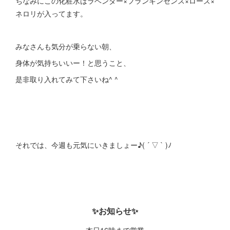
ちなみにこの化粧水はラベンダー×フランキンセンス×ローズ×
ネロリが入ってます。
みなさんも気分が乗らない朝、
身体が気持ちいいー！と思うこと、
是非取り入れてみて下さいね^ ^
それでは、今週も元気にいきましょー♪( ´ ▽ ` )ﾉ
✨お知らせ✨
本日16時まで営業