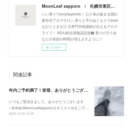
MoonLeaf sapporo / 札幌市東区の100種類以上の香りが楽しめるアロマスクール＆トリートメントサロン
いい香りでevrydaysmile！ 心と体が緩まる隠れ
家自宅アロマサロン 香りと手のぬくもりでslow
なひとときを◎ 元専門学校講師が伝えるアロマ
ライフ！ AEAJ総合資格認定校🏫 香りの力であ
なたの笑顔の時間が増えますように♡
フォロー
関連記事
年内ご予約満了！皆様、ありがとうございます！
いつもご覧頂きまして、ありがとうございます
✨&nbsp;MoonLeafsapporoカオリストゆきこで…
2020.12.20 12:43