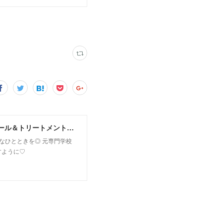
MoonLeaf sapporo / 札幌市東区の100種類以上の香りが楽しめるアロマスクール＆トリートメントサロン
owなひとときを◎ 元専門学校
すように♡