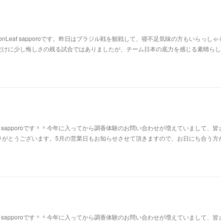
nLeaf sapporoです。昨日はブラジル戦を観戦して、寝不足気味の方もいらっしゃ
だけに少し悔しさの残る試合ではありましたが、チーム日本の底力を感じる素晴らし
af sapporoです＾＾今年に入ってから調香体験のお問い合わせが増えていまして、皆
りがとうございます。5月の営業日もお知らせさせて頂きますので、お日にち合う方
af sapporoです＾＾今年に入ってから調香体験のお問い合わせが増えていまして、皆