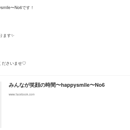
mile〜No6です！
ります✨
くださいませ♡
みんなが笑顔の時間〜happysmile〜No6
www.facebook.com