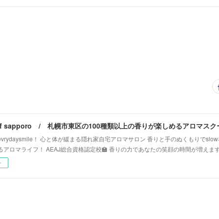
vrydaysmile！ 心と体が緩まる隠れ家自宅アロマサロン 香りと手のぬくもりでsl
るアロマライフ！ AEAJ総合資格認定校🏫 香りの力であなたの笑顔の時間が増えま
ー