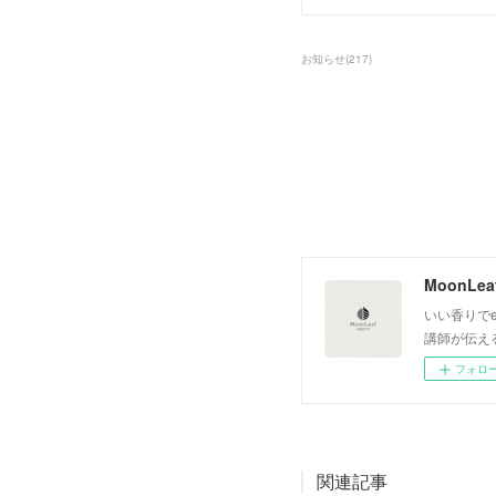
お知らせ
(
217
)
いい香りでe
講師が伝え
フォロ
関連記事