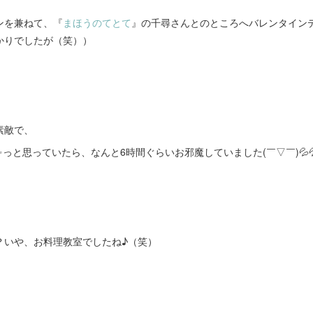
ンを兼ねて、『
まほうのてとて
』の千尋さんとのところへバレンタイン
かりでしたが（笑））
素敵で、
っと思っていたら、なんと6時間ぐらいお邪魔していました(￣▽￣)💦
？いや、お料理教室でしたね♪（笑）