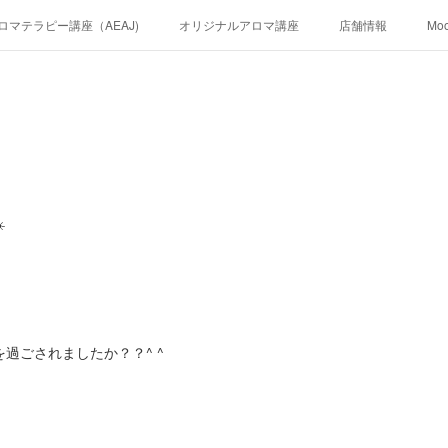
ロマテラピー講座（AEAJ)
オリジナルアロマ講座
店舗情報
Mo
️
過ごされましたか？？^ ^