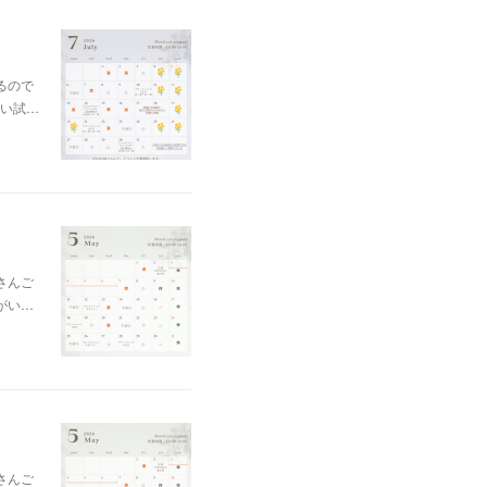
るので
い試…
さんご
がい…
さんご