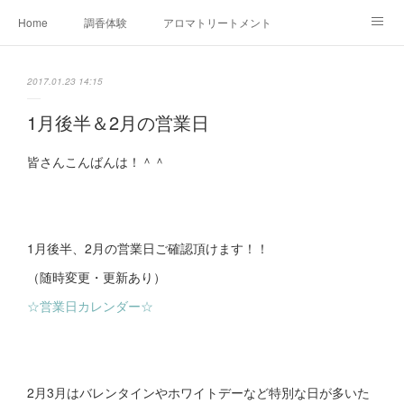
Home
調香体験
アロマトリートメントMenu
アロマテラピー講座（AEAJ)
オリジナルアロマ講座
店舗情報
2017.01.23 14:15
MoonLeaf・NIKKA
Profile
FOR COMPANY
1月後半＆2月の営業日
Ameblo
皆さんこんばんは！＾＾
1月後半、2月の営業日ご確認頂けます！！
（随時変更・更新あり）
☆営業日カレンダー☆
2月3月はバレンタインやホワイトデーなど特別な日が多いた