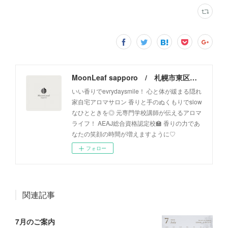
MoonLeaf sapporo / 札幌市東区の100種類以上の香りが楽しめるアロマスクール＆トリートメントサロン
いい香りでevrydaysmile！ 心と体が緩まる隠れ
家自宅アロマサロン 香りと手のぬくもりでslow
なひとときを◎ 元専門学校講師が伝えるアロマ
ライフ！ AEAJ総合資格認定校🏫 香りの力であ
なたの笑顔の時間が増えますように♡
フォロー
関連記事
7月のご案内